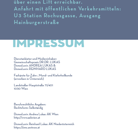
über einen Lift erreichbar.
Anfahrt mit öffentlichen Verkehrsmitteln:
U3 Station Rochusgasse, Ausgang
Hainburgerstraße
IMPRESSUM
Dienstanbieter und Medieninhaber:
Gemeinschaftspraxis DR.DR. LUKAS
Dr.med.univ. ANDREA LUKAS &
Dr.med.univ. REINHARD LUKAS
Fachärzte für Zahn-, Mund- und Kieferheilkunde
(erworben in Österreich)
Landstraßer Hauptstraße 71/401
1030 Wien
Berufsrechtliche Angaben:
Rechtsform: Selbständig
Dr.med.univ. Andrea Lukas: ÄK Wien
http://www.aekwien.at
Dr.med.univ. Reinhard Lukas: ÄK Niederösterreich
https://cms.arztnoe.at