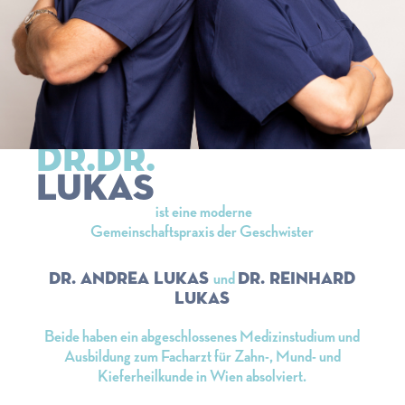
DR.DR.
LUKAS
ist eine moderne
Gemeinschaftspraxis der Geschwister
Dr. Andrea Lukas
Dr. Reinhard
und
Lukas
Beide haben ein abgeschlossenes Medizinstudium und
Ausbildung zum Facharzt für Zahn-, Mund- und
Kieferheilkunde in Wien absolviert.